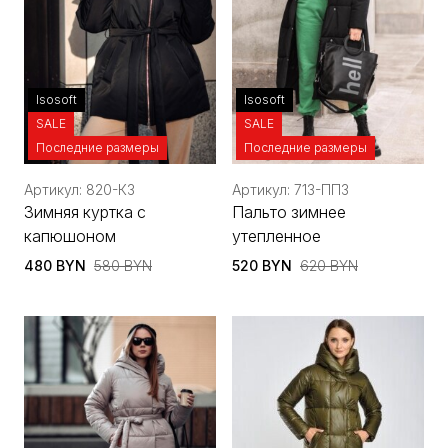
Isosoft
Isosoft
SALE
SALE
Последние размеры
Последние размеры
Артикул: 820-КЗ
Артикул: 713-ППЗ
Зимняя куртка с
Пальто зимнее
капюшоном
утепленное
480 BYN
580 BYN
520 BYN
620 BYN