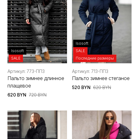
Isosoft
Isosoft
SALE
SALE
Последние размеры
Артикул: 773-ППЗ
Артикул: 713-ППЗ
Пальто зимнее длинное
Пальто зимнее стеганое
плащевое
520 BYN
620 BYN
620 BYN
720 BYN