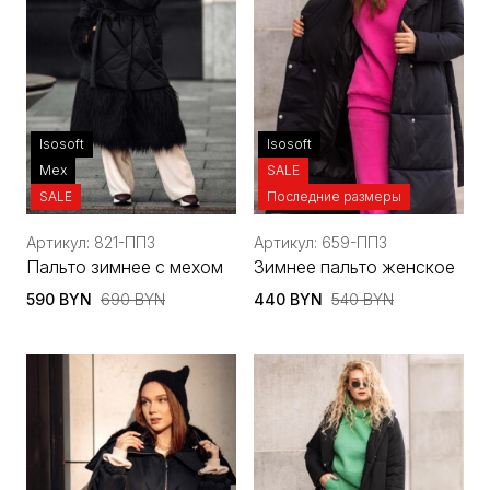
Isosoft
Isosoft
Мех
SALE
SALE
Последние размеры
Артикул: 821-ППЗ
Артикул: 659-ППЗ
Пальто зимнее с мехом
Зимнее пальто женское
590 BYN
690 BYN
440 BYN
540 BYN