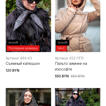
Isosoft
Isosoft
Последние размеры
SALE
Артикул: 864-КЗ
Артикул: 622-ППЗ
Съемный капюшон
Пальто зимнее на
изософте
120 BYN
550 BYN
650 BYN