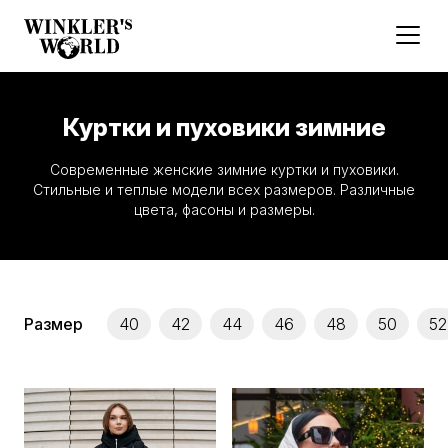
Куртки и пуховики зимние
Современные женские зимние куртки и пуховики.
Стильные и теплые модели всех размеров. Различные
цвета, фасоны и размеры.
Размер
40
42
44
46
48
50
52