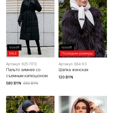
Isosoft
Isosoft
SALE
Последние размеры
Артикул: 825-ППЗ
Артикул: 864-КЗ
Пальто зимнее со
Шапка женская
съемным капюшоном
120 BYN
580 BYN
680 BYN