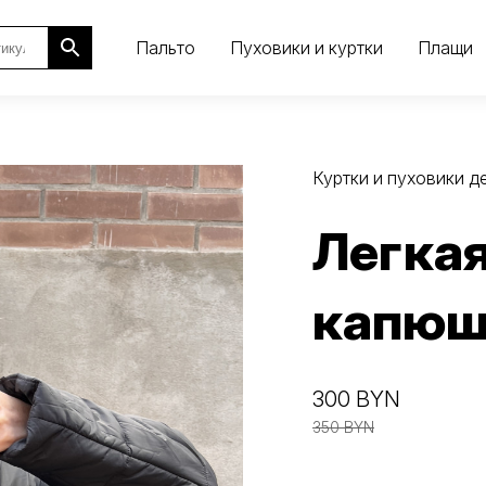
Пальто
Пуховики и куртки
Плащи
Куртки и пуховики 
Легкая
капюш
300 BYN
350 BYN