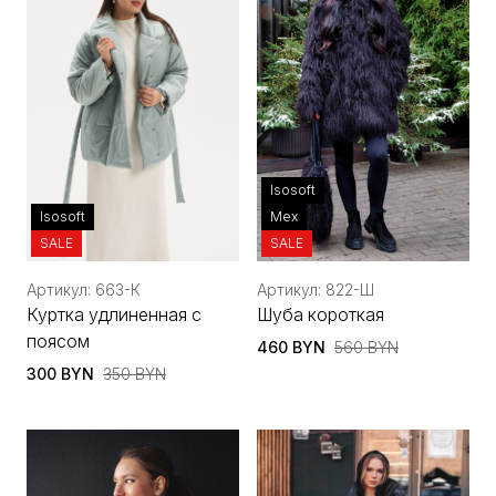
Isosoft
Isosoft
Мех
SALE
SALE
Артикул: 663-К
Артикул: 822-Ш
Куртка удлиненная с
Шуба короткая
поясом
460 BYN
560 BYN
300 BYN
350 BYN