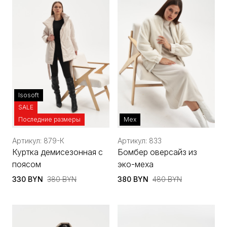
Isosoft
SALE
Последние размеры
Мех
Артикул: 879-К
Артикул: 833
Куртка демисезонная с
Бомбер оверсайз из
поясом
эко-меха
330 BYN
380 BYN
380 BYN
480 BYN