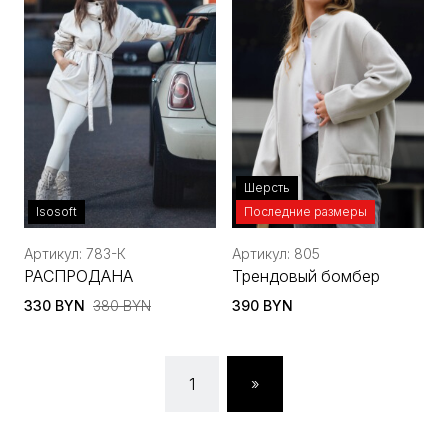
Шерсть
Isosoft
Последние размеры
Артикул: 783-К
Артикул: 805
РАСПРОДАНА
Трендовый бомбер
330 BYN
380 BYN
390 BYN
1
»