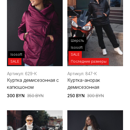
Шерсть
Isosoft
Isosoft
SALE
SALE
Последние размеры
Артикул: 629-К
Артикул: 847-К
Куртка демисезонная с
Куртка-анорак
капюшоном
демисезонная
300 BYN
350 BYN
250 BYN
300 BYN