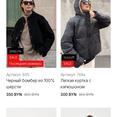
Шерсть
SALE
Isosoft
Последние размеры
SALE
Артикул: 805
Артикул: 768к
Черный бомбер из 100%
Легкая куртка с
шерсти
капюшоном
350 BYN
450 BYN
300 BYN
350 BYN