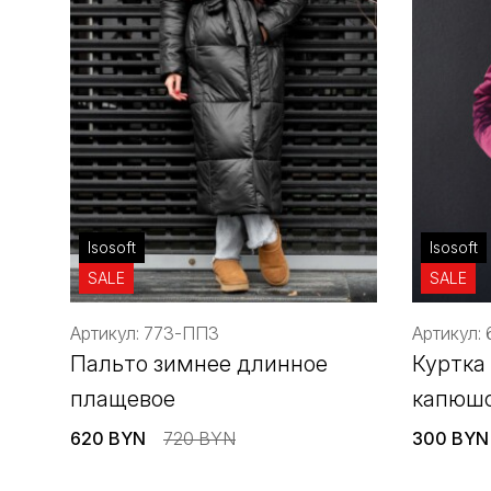
Isosoft
Isosoft
SALE
SALE
Артикул: 773-ППЗ
Артикул:
Пальто зимнее длинное
Куртка
плащевое
капюш
620 BYN
720 BYN
300 BYN