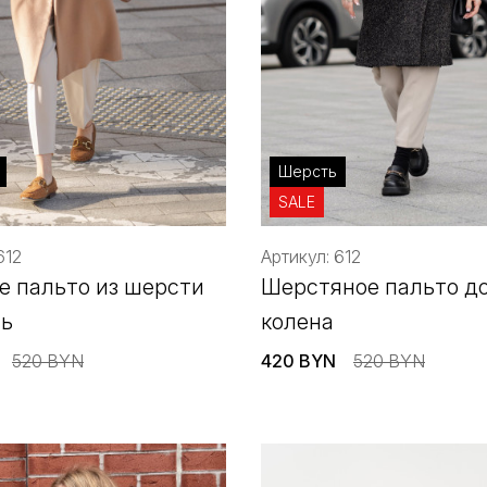
Шерсть
SALE
612
Артикул: 612
е пальто из шерсти
Шерстяное пальто д
нь
колена
520 BYN
420 BYN
520 BYN