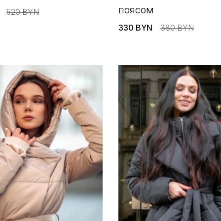
поясом
520 BYN
330 BYN
380 BYN