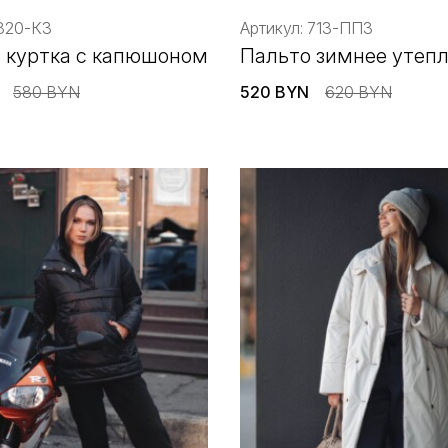
 820-КЗ
Артикул: 713-ППЗ
 куртка с капюшоном
Пальто зимнее утеп
580 BYN
520 BYN
620 BYN