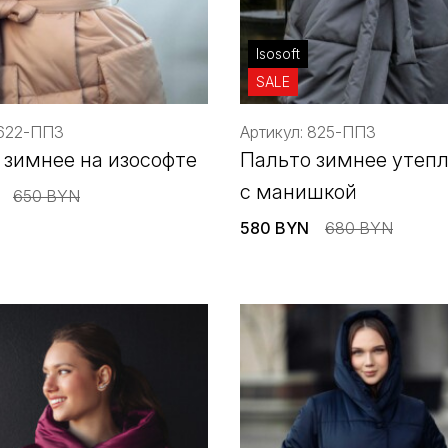
Isosoft
SALE
 622-ППЗ
Артикул: 825-ППЗ
 зимнее на изософте
Пальто зимнее утеп
с манишкой
650 BYN
580 BYN
680 BYN