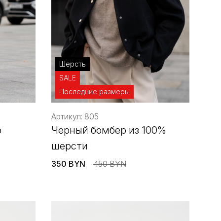
Шерсть
SALE
Последние размеры
Артикул: 805
о
Черный бомбер из 100%
шерсти
350 BYN
450 BYN