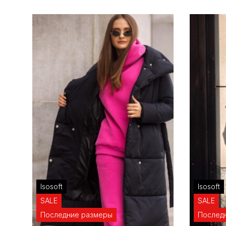
Isosoft
Isosoft
SALE
SALE
Последние размеры
Послед