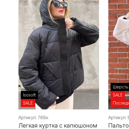
Шерсть
Isosoft
SALE
SALE
Послед
Артикул: 768к
Артикул: 
Легкая куртка с капюшоном
Пальто