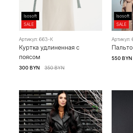
Isosoft
Isosoft
SALE
SALE
Артикул: 663-К
Артикул:
Куртка удлиненная с
Пальто
поясом
550 BYN
300 BYN
350 BYN