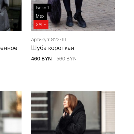
Isosoft
Мех
SALE
Артикул: 822-Ш
ленное
Шуба короткая
460 BYN
560 BYN