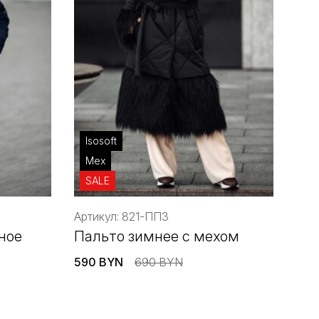
Isosoft
Мех
SALE
Артикул: 821-ППЗ
ное
Пальто зимнее с мехом
590 BYN
690 BYN