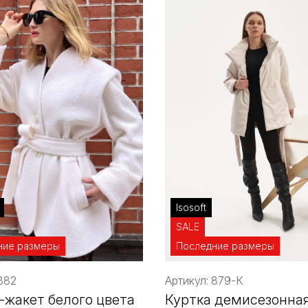
Isosoft
SALE
ние размеры
Последние размеры
882
Артикул: 879-К
-жакет белого цвета
Куртка демисезонная