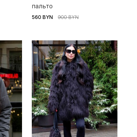
пальто
560 BYN
900 BYN