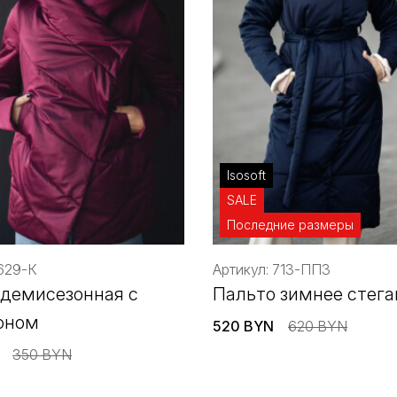
Isosoft
SALE
Последние размеры
 629-К
Артикул: 713-ППЗ
 демисезонная с
Пальто зимнее стега
оном
520 BYN
620 BYN
350 BYN